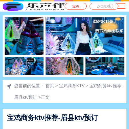
宝鸡
点击切换
您当前的位置：
首页
>
宝鸡商务KTV
> 宝鸡商务ktv推荐-
眉县ktv预订 >正文
宝鸡商务ktv推荐-眉县ktv预订